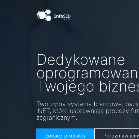
Dedykowane
Systemy bran
oprogramowani
Profesjonalne wsparcie procesów 
Twojego bizne
B2B i B2C dzięki dedykowanym sy
Tworzymy systemy branżowe, bazy 
Skontaktuj się z nami
.NET, które usprawniają procesy fir
zagranicznym.
Zobacz produkty
Porozmawiajmy