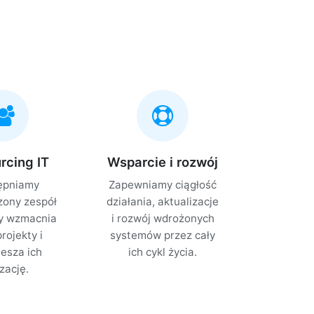
rcing IT
Wsparcie i rozwój
ępniamy
Zapewniamy ciągłość
ony zespół
działania, aktualizacje
ry wzmacnia
i rozwój wdrożonych
rojekty i
systemów przez cały
iesza ich
ich cykl życia.
izację.