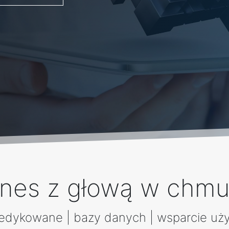
znes z głową w chmu
edykowane | bazy danych | wsparcie uż