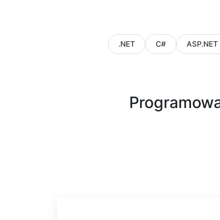
.NET
C#
ASP.NET
Programowan