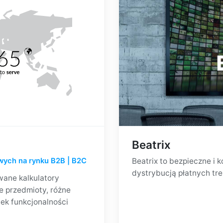
Beatrix
wych na rynku B2B | B2C
Beatrix to bezpieczne i 
dystrybucją płatnych tre
wane kalkulatory
ne przedmioty, różne
nek funkcjonalności