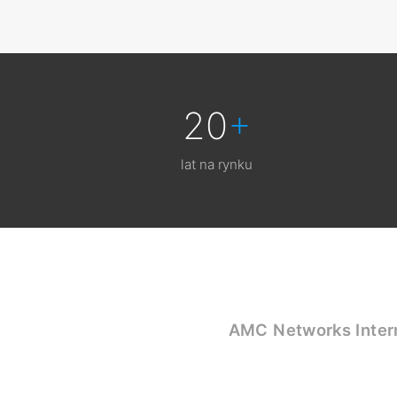
20
+
lat na rynku
AMC Networks Inter