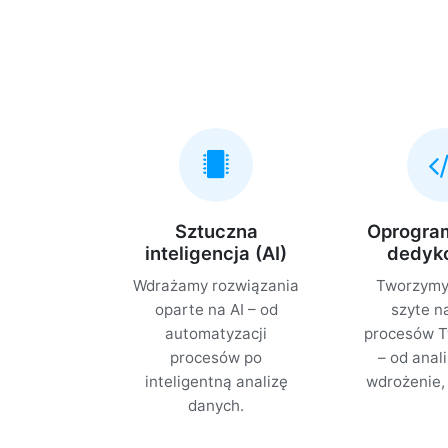
Sztuczna
Oprogra
inteligencja (AI)
dedyk
Wdrażamy rozwiązania
Tworzymy
oparte na AI – od
szyte n
automatyzacji
procesów Tw
procesów po
– od anali
inteligentną analizę
wdrożenie, 
danych.