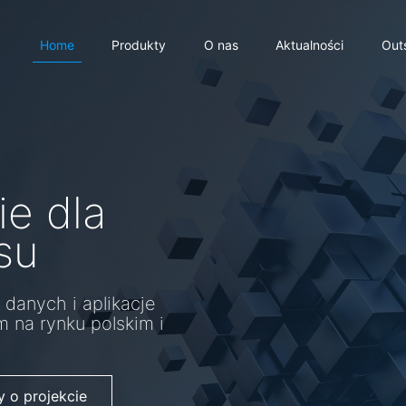
Home
Produkty
O nas
Aktualności
Out
żowe
e dla
biznesowych na rynku
su
stemom.
danych i aplikacje
m na rynku polskim i
 o projekcie