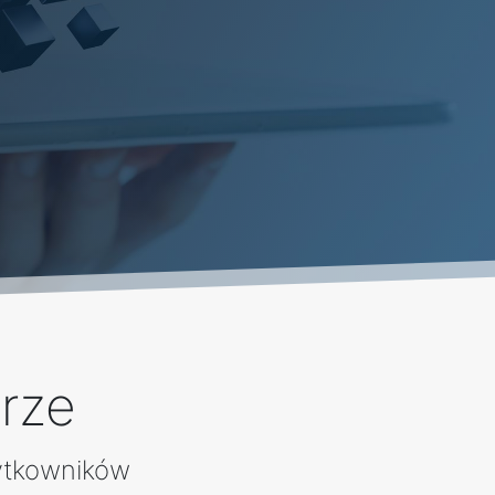
rze
ytkowników