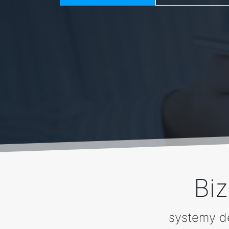
Bi
systemy d