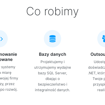
Co robimy
mowanie
Bazy danych
Outsou
owane
Projektujemy i
Udost
 systemy
utrzymujemy wydajne
doświadcz
a miarę
bazy SQL Server,
.NET, któ
ojej firmy
dbając o
Twoje p
zy, przez
bezpieczeństwo i
przysp
po rozwój.
integralność danych.
real