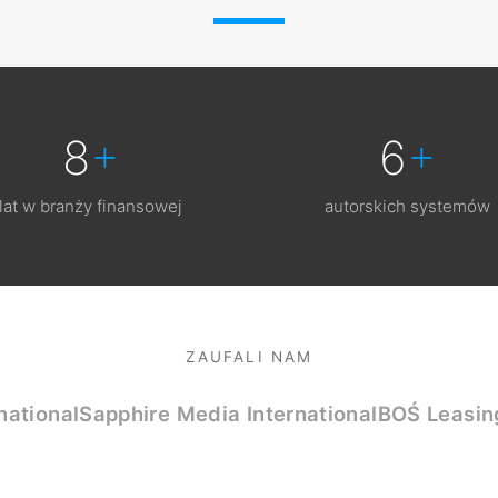
8
+
6
+
lat w branży finansowej
autorskich systemów
ZAUFALI NAM
national
Sapphire Media International
BOŚ Leasin