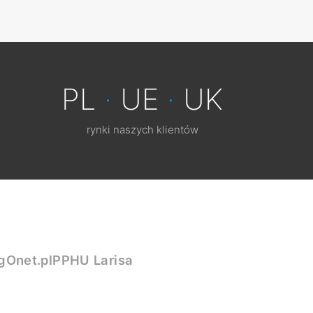
PL
·
UE
·
UK
rynki naszych klientów
g
Onet.pl
PPHU Larisa